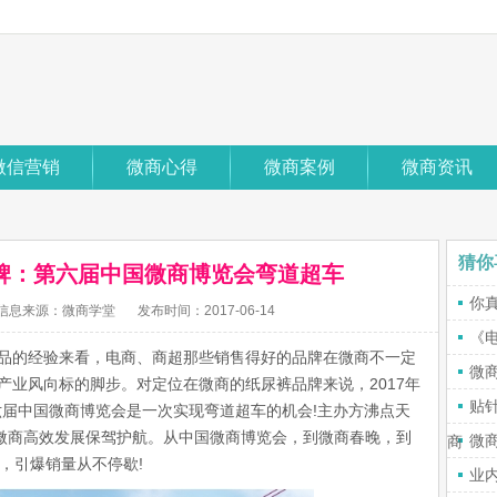
微信营销
微商心得
微商案例
微商资讯
猜你
牌：第六届中国微商博览会弯道超车
你
信息来源：微商学堂
发布时间：2017-06-14
《
品的经验来看，电商、商超那些销售得好的品牌在微商不一定
微
产业风向标的脚步。对定位在微商的纸尿裤品牌来说，2017年
贴
第六届中国微商博览会是一次实现弯道超车的机会!主办方沸点天
微商高效发展保驾护航。从中国微商博览会，到微商春晚，到
微
商
年，引爆销量从不停歇!
业