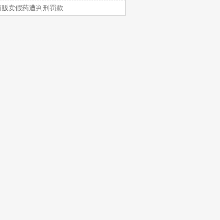
商贩卖假药遭判刑罚款