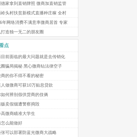
州德家拿到直销牌照 微商加直销监管
西岭头村扶贫新模式直播种庄稼 全村
16年网络消费不满意率微商居首 专家
么打造独一无二的朋友圈
看点
商目前面临的最大问题就是去传销化
玩圈骗局揭秘 黑心微商钻法律空子
微商的你不得不看的秘密
疾人做微商可获10万贴息贷款
你如何辨别假供货商的伎俩
商贩卖假烟遭警察捣毁
步高微商瞄准大学生
商怎么能做好
极张可以部署防蓝光微商大战略