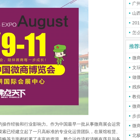
广
山
20
怎
推荐
微
文
做
残
教
微
步
操作经验和行业影响力。作为中国最早一批从事微商展会运营
微
摸索已经建立起了一只高标准的专业化运营团队，在展馆租赁、
北
策略等方面都积累了丰富的资源，整个运作流程清晰有序且与各